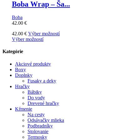
Boba Wrap – Ša...
Boba
42.00
€
42.00
€
Výber možností
Výber možností
Kategórie
Akciové produkty
Boxy
Doplnky
Fusaky a deky
Hračky
Bábiky
Do vody
Drevené hračky
Kŕmenie
Na cesty
Odsávačky mlieka
Podbradníky
Stolovanie
Termosky