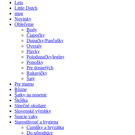
Leto
Little Dutch
mug
Novinky
Oblečenie
Body
Čiapočky
Dupačky/Pančušky
Overaly
Plavky
Polodupačky/legíny
Ponožky
Pre dospelých
Rukavičky
Šaty
Pre mamu
Rôzne
Šatky na nosenie
Škôlka
Slnečné okuliare
Slovenské výrobky
Spacie vaky
Starostlivosť a hygiena
Cumlíky a hryzátka
Do pôrodnice