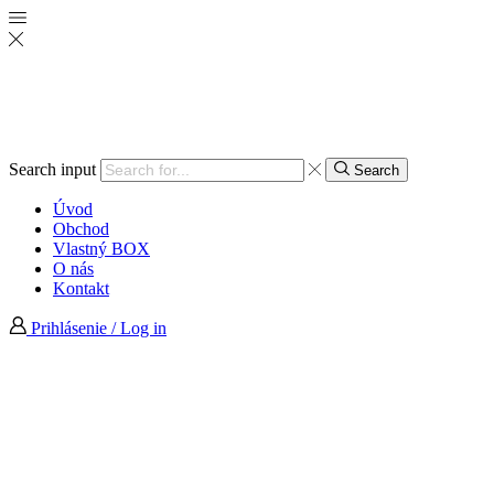
Search input
Search
Úvod
Obchod
Vlastný BOX
O nás
Kontakt
Prihlásenie / Log in