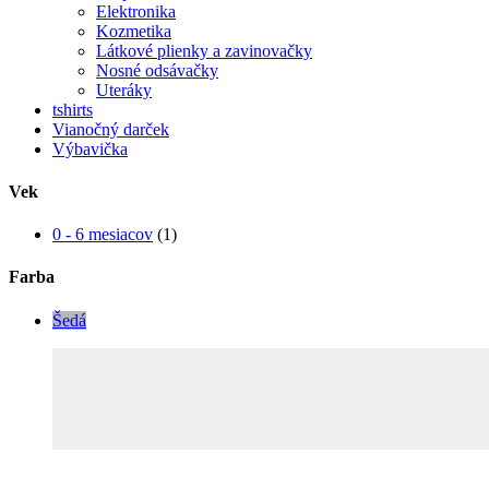
Elektronika
Kozmetika
Látkové plienky a zavinovačky
Nosné odsávačky
Uteráky
tshirts
Vianočný darček
Výbavička
Vek
0 - 6 mesiacov
(1)
Farba
Šedá
to najlepšie pre našich najmenších...