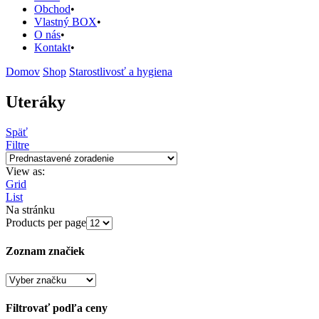
Obchod
Vlastný BOX
O nás
Kontakt
Domov
Shop
Starostlivosť a hygiena
Uteráky
Späť
Filtre
View as:
Grid
List
Na stránku
Products per page
Zoznam značiek
Filtrovať podľa ceny