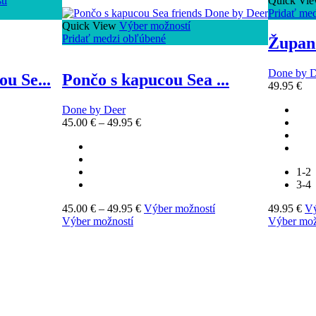
tí
Quick Vi
Pridať me
Quick View
Výber možností
Pridať medzi obľúbené
Župan 
Done by D
u Se...
Pončo s kapucou Sea ...
49.95
€
Done by Deer
45.00
€
–
49.95
€
1-2
3-4
45.00
€
–
49.95
€
Výber možností
49.95
€
Vý
Výber možností
Výber mož