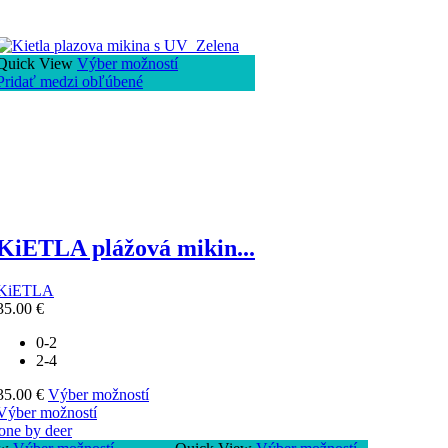
Quick View
Výber možností
Pridať medzi obľúbené
KiETLA plážová mikin...
KiETLA
35.00
€
0-2
2-4
35.00
€
Výber možností
Výber možností