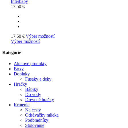
Interbaby
17.50
€
17.50
€
Výber možností
Výber možností
Kategórie
Akciové produkty
Boxy
Doplnky
Fusaky a deky
Hračky
Bábiky
Do vody
Drevené hračky
Kŕmenie
Na cesty
Odsávačky mlieka
Podbradníky
Stolovanie