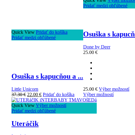
Quick View
Výber možnos
Pridať medzi obľúbené
Quick View
Pridať do košíka
Osuška s kapucňo
Pridať medzi obľúbené
Done by Deer
25.00
€
Osuška s kapucňou a ...
Little Unicorn
25.00
€
Výber možností
37.30
€
22.00
€
Pridať do košíka
Výber možností
Quick View
Výber možností
Pridať medzi obľúbené
Uteráčik