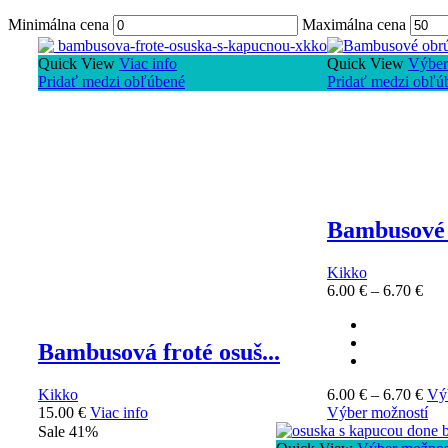
Minimálna cena
Maximálna cena
Quick View
Viac info
Quick View
Výber
Pridať medzi obľúbené
Pridať medzi obľú
Bambusové 
Kikko
6.00
€
–
6.70
€
Bambusová froté osuš...
Kikko
6.00
€
–
6.70
€
Vý
15.00
€
Viac info
Výber možností
Sale 41%