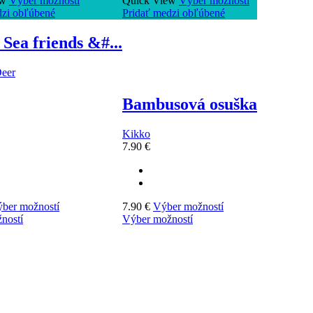
ew
Výber možností
Quick View
Výber možností
dzi obľúbené
Pridať medzi obľúbené
Sea friends &#...
eer
Bambusová osuška
Kikko
7.90
€
ber možností
7.90
€
Výber možností
ností
Výber možností