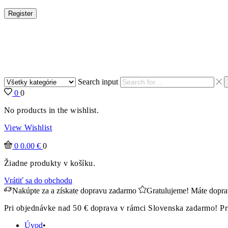
Register
Search input
0
0
No products in the wishlist.
View Wishlist
0
0.00
€
0
Žiadne produkty v košíku.
Vrátiť sa do obchodu
Nakúpte za
a získate dopravu zadarmo
Gratulujeme! Máte dopr
Pri objednávke nad 50 € doprava v rámci Slovenska zadarmo! Pr
Úvod