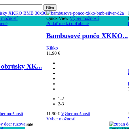
Filter
 možností
Quick View
Výber možností
bené
Pridať medzi obľúbené
Bambusové pončo XKKO...
Kikko
11.90
€
obrúsky XK...
1-2
2-3
ber možností
11.90
€
Výber možností
Výber možností
Sale