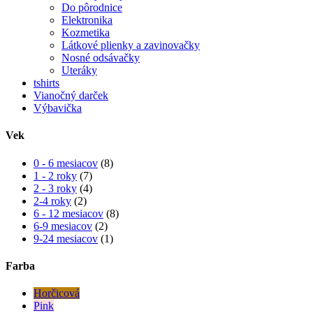
Do pôrodnice
Elektronika
Kozmetika
Látkové plienky a zavinovačky
Nosné odsávačky
Uteráky
tshirts
Vianočný darček
Výbavička
Vek
0 - 6 mesiacov
(8)
1 - 2 roky
(7)
2 - 3 roky
(4)
2-4 roky
(2)
6 - 12 mesiacov
(8)
6-9 mesiacov
(2)
9-24 mesiacov
(1)
Farba
Horčicová
Pink