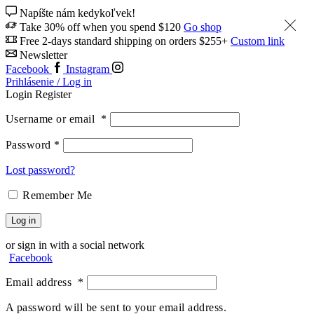
Napíšte nám kedykoľvek!
Take 30% off when you spend $120
Go shop
Free 2-days standard shipping on orders $255+
Custom link
Newsletter
Facebook
Instagram
Prihlásenie / Log in
Login
Register
Username or email
*
Password
*
Lost password?
Remember Me
Log in
or sign in with a social network
Facebook
Email address
*
A password will be sent to your email address.