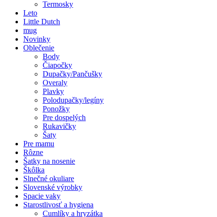
Termosky
Leto
Little Dutch
mug
Novinky
Oblečenie
Body
Čiapočky
Dupačky/Pančušky
Overaly
Plavky
Polodupačky/legíny
Ponožky
Pre dospelých
Rukavičky
Šaty
Pre mamu
Rôzne
Šatky na nosenie
Škôlka
Slnečné okuliare
Slovenské výrobky
Spacie vaky
Starostlivosť a hygiena
Cumlíky a hryzátka