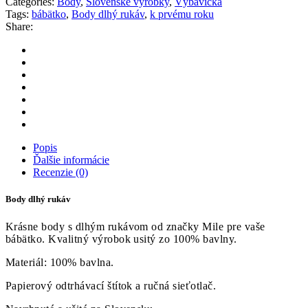
Categories:
Body
,
Slovenské výrobky
,
Výbavička
Tags:
bábätko
,
Body dlhý rukáv
,
k prvému roku
Share:
Popis
Ďalšie informácie
Recenzie (0)
Body dlhý rukáv
Krásne body s dlhým rukávom od značky Mile pre vaše
bábätko. Kvalitný výrobok usitý zo 100% bavlny.
Materiál: 100% bavlna.
Papierový odtrhávací štítok a ručná sieťotlač.