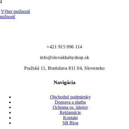
4
Výber možností
možností
to najlepšie pre našich najmenších...
+421 915 996 114
info@slovakbabyshop.sk
Pražská 11, Bratislava 811 04, Slovensko
Navigácia
Obchodné podmienky
Doprava a platba
Ochrana os. údajov
Reklamácie
Kontakt
SB Blog