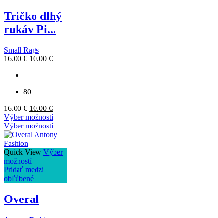
Tričko dlhý
rukáv Pi...
Small Rags
16.00
€
10.00
€
80
16.00
€
10.00
€
Výber možností
Výber možností
Quick View
Výber
možností
Pridať medzi
obľúbené
Overal