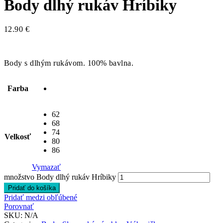
Body dlhý rukáv Hríbiky
12.90
€
Body s dlhým rukávom. 100% bavlna.
Farba
62
68
74
Velkosť
80
86
Vymazať
množstvo Body dlhý rukáv Hríbiky
Pridať do košíka
Pridať medzi obľúbené
Porovnať
SKU:
N/A