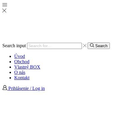
Search input
Search
Úvod
Obchod
Vlastný BOX
O nás
Kontakt
Prihlásenie / Log in