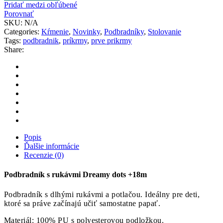
Pridať medzi obľúbené
Porovnať
SKU:
N/A
Categories:
Kŕmenie
,
Novinky
,
Podbradníky
,
Stolovanie
Tags:
podbradnik
,
príkrmy
,
prve prikrmy
Share:
Popis
Ďalšie informácie
Recenzie (0)
Podbradník s rukávmi Dreamy dots +18m
Podbradník s dlhými rukávmi a potlačou. Ideálny pre deti,
ktoré sa práve začínajú učiť samostatne papať.
Materiál: 100% PU s polyesterovou podložkou.