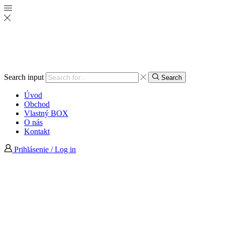
Search input
Search
Úvod
Obchod
Vlastný BOX
O nás
Kontakt
Prihlásenie / Log in