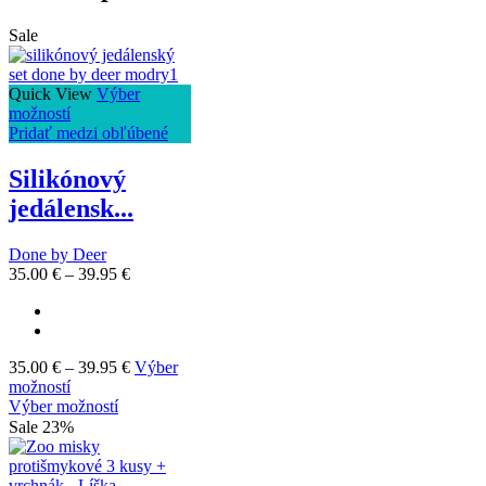
Sale
Quick View
Výber
možností
Pridať medzi obľúbené
Silikónový
jedálensk...
Done by Deer
35.00
€
–
39.95
€
35.00
€
–
39.95
€
Výber
možností
Výber možností
Sale 23%