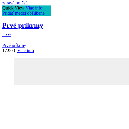
Quick View
Viac info
Pridať medzi obľúbené
Prvé príkrmy
–...
Prvé príkrmy
17.90
€
Viac info
to najlepšie pre našich najmenších...
+421 915 996 114
info@slovakbabyshop.sk
Pražská 11, Bratislava 811 04, Slovensko