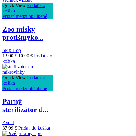
Quick View
Pridať do
košíka
Pridať medzi obľúbené
Zoo misky
protišmyko...
Skip Hop
13.00
€
10.00
€
Pridať do
košíka
Quick View
Pridať do
košíka
Pridať medzi obľúbené
Parný
sterilizátor d...
Avent
37.99
€
Pridať do košíka