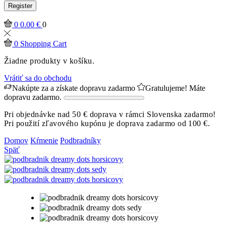
Register
0
0.00
€
0
0
Shopping Cart
Žiadne produkty v košíku.
Vrátiť sa do obchodu
Nakúpte za
a získate dopravu zadarmo
Gratulujeme! Máte
dopravu zadarmo.
Pri objednávke nad 50 € doprava v rámci Slovenska zadarmo!
Pri použití zľavového kupónu je doprava zadarmo od 100 €.
Domov
Kŕmenie
Podbradníky
Späť