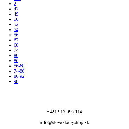
2
47
49
50
52
54
56
62
68
74
80
86
56-68
74-80
86-92
98
to najlepšie pre našich najmenších...
+421 915 996 114
info@slovakbabyshop.sk