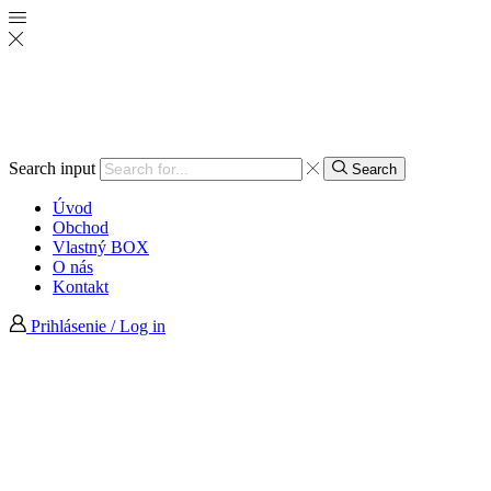
Search input
Search
Úvod
Obchod
Vlastný BOX
O nás
Kontakt
Prihlásenie / Log in