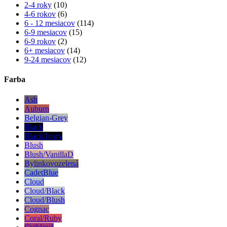
2-4 roky
(10)
4-6 rokov
(6)
6 - 12 mesiacov
(114)
6-9 mesiacov
(15)
6-9 rokov
(2)
6+ mesiacov
(14)
9-24 mesiacov
(12)
Farba
Ash
Auburn
Belgian-Grey
Black
Black/Ivory
Blush
Blush/VanillaD
Bylinkovozelená
CadetBlue
Cloud
Cloud/Black
Cloud/Blush
Cognac
Coral/Ruby