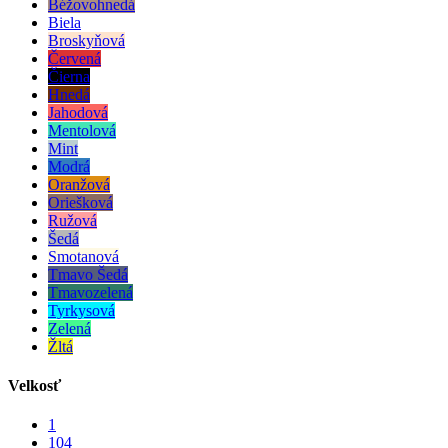
Béžovohnedá
Biela
Broskyňová
Červená
Čierna
Hnedá
Jahodová
Mentolová
Mint
Modrá
Oranžová
Oriešková
Ružová
Šedá
Smotanová
Tmavo Šedá
Tmavozelená
Tyrkysová
Zelená
Žltá
Velkosť
1
104