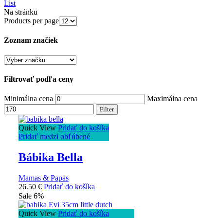
List
Na stránku
Products per page
Zoznam značiek
Filtrovať podľa ceny
Minimálna cena
Maximálna cena
Filter
Quick View
Pridať do košíka
Pridať medzi obľúbené
Bábika Bella
Mamas & Papas
26.50
€
Pridať do košíka
Sale 6%
Quick View
Pridať do košíka