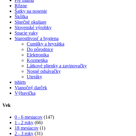
Pre mamu
Rôzne
Šatky na nosenie
Škôlka
Slnečné okuliare
Slovenské výrobky
Spacie vaky
Starostlivosť a hygiena
Cumlíky a hryzátka
Do pôrodnice
Elektronika
Kozmetika
Látkové plienky a zavinovačky
Nosné odsávačky
Uteráky
tshirts
Vianočný darček
Výbavička
Vek
0 - 6 mesiacov
(147)
1 - 2 roky
(66)
18 mesiacov
(1)
2 - 3 roky
(31)