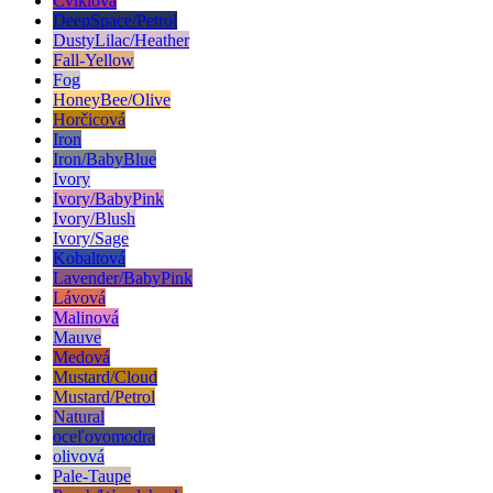
Cviklová
DeepSpace/Petrol
DustyLilac/Heather
Fall-Yellow
Fog
HoneyBee/Olive
Horčicová
Iron
Iron/BabyBlue
Ivory
Ivory/BabyPink
Ivory/Blush
Ivory/Sage
Kobaltová
Lavender/BabyPink
Lávová
Malinová
Mauve
Medová
Mustard/Cloud
Mustard/Petrol
Natural
oceľovomodra
olivová
Pale-Taupe