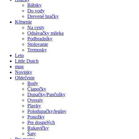
Bábiky
Do vody
Drevené hračky
Kŕmenie
Na cesty
Odsávačky mlieka
Podbradníky
Stolovanie
Termosky
Leto
Little Dutch
mug
Novinky
Oblečenie
Body
Čiapočky
Dupačky/Pančušky
Overaly
Plavky
Polodupačky/legíny
Ponožky
Pre dospelých
Rukavičky
Šaty