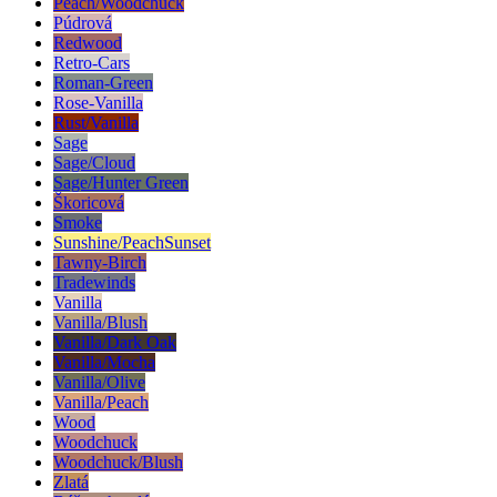
Peach/Woodchuck
Púdrová
Redwood
Retro-Cars
Roman-Green
Rose-Vanilla
Rust/Vanilla
Sage
Sage/Cloud
Sage/Hunter Green
Škoricová
Smoke
Sunshine/PeachSunset
Tawny-Birch
Tradewinds
Vanilla
Vanilla/Blush
Vanilla/Dark Oak
Vanilla/Mocha
Vanilla/Olive
Vanilla/Peach
Wood
Woodchuck
Woodchuck/Blush
Zlatá