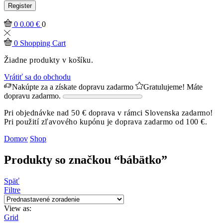
Register
0
0.00
€
0
0
Shopping Cart
Žiadne produkty v košíku.
Vrátiť sa do obchodu
Nakúpte za
a získate dopravu zadarmo
Gratulujeme! Máte
dopravu zadarmo.
Pri objednávke nad 50 € doprava v rámci Slovenska zadarmo!
Pri použití zľavového kupónu je doprava zadarmo od 100 €.
Domov
Shop
Produkty so značkou “bábätko”
Späť
Filtre
View as:
Grid