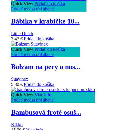
Quick View
Pridať do košíka
Pridať medzi obľúbené
Bábika v krabičke 10...
Little Dutch
7.47
€
Pridať do košíka
Quick View
Pridať do košíka
Pridať medzi obľúbené
Balzam na pery a nos...
Suavinex
5.80
€
Pridať do košíka
Quick View
Viac info
Pridať medzi obľúbené
Bambusová froté osuš...
Kikko
15.00
€
Viac info