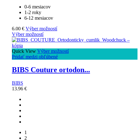
0-6 mesiacov
1-2 roky
6-12 mesiacov
6.00
€
Výber možností
Výber možností
Quick View
Výber možností
Pridať medzi obľúbené
BIBS Couture ortodon...
BIBS
13.96
€
1
2