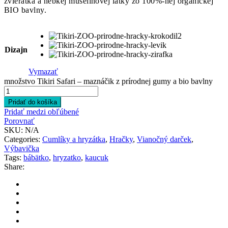
zvieratka a hebkej mušelínovej látky zo 100%-nej organickej
BIO bavlny.
Dizajn
Vymazať
množstvo Tikiri Safari – maznáčik z prírodnej gumy a bio bavlny
Pridať do košíka
Pridať medzi obľúbené
Porovnať
SKU:
N/A
Categories:
Cumlíky a hryzátka
,
Hračky
,
Vianočný darček
,
Výbavička
Tags:
bábätko
,
hryzatko
,
kaucuk
Share: