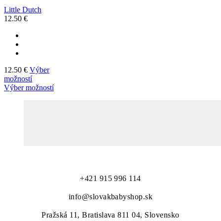
Little Dutch
12.50
€
12.50
€
Výber
možností
Výber možností
to najlepšie pre našich najmenších...
+421 915 996 114
info@slovakbabyshop.sk
Pražská 11, Bratislava 811 04, Slovensko