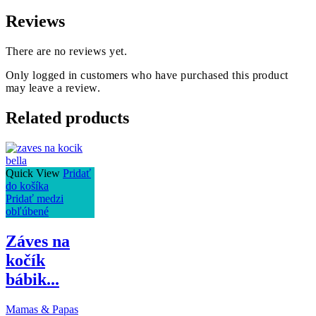
Reviews
There are no reviews yet.
Only logged in customers who have purchased this product
may leave a review.
Related products
Quick View
Pridať
do košíka
Pridať medzi
obľúbené
Záves na
kočík
bábik...
Mamas & Papas