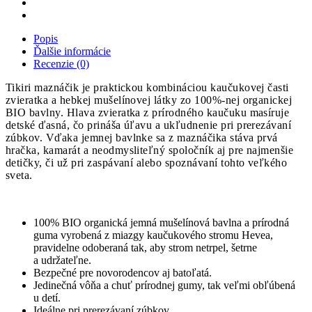
Popis
Ďalšie informácie
Recenzie (0)
Tikiri maznáčik je praktickou kombináciou kaučukovej časti
zvieratka a hebkej mušelínovej látky zo 100%-nej organickej
BIO bavlny. Hlava zvieratka z prírodného kaučuku masíruje
detské ďasná, čo prináša úľavu a ukľudnenie pri prerezávaní
zúbkov. Vďaka jemnej bavlnke sa z maznáčika stáva prvá
hračka, kamarát a neodmysliteľný spoločník aj pre najmenšie
detičky, či už pri zaspávaní alebo spoznávaní tohto veľkého
sveta.
100% BIO organická jemná mušelínová bavlna a prírodná
guma vyrobená z miazgy kaučukového stromu Hevea,
pravidelne odoberaná tak, aby strom netrpel, šetrne
a udržateľne.
Bezpečné pre novorodencov aj batoľatá.
Jedinečná vôňa a chuť prírodnej gumy, tak veľmi obľúbená
u detí.
Ideálne pri prerezávaní zúbkov.