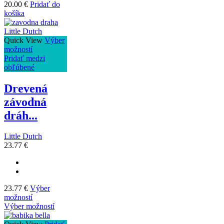
20.00
€
Pridať do
košíka
Quick View
Výber
možností
Pridať medzi
obľúbené
Drevená
závodná
dráh...
Little Dutch
23.77
€
23.77
€
Výber
možností
Výber možností