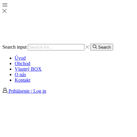
Search input
Search
Úvod
Obchod
Vlastný BOX
O nás
Kontakt
Prihlásenie / Log in