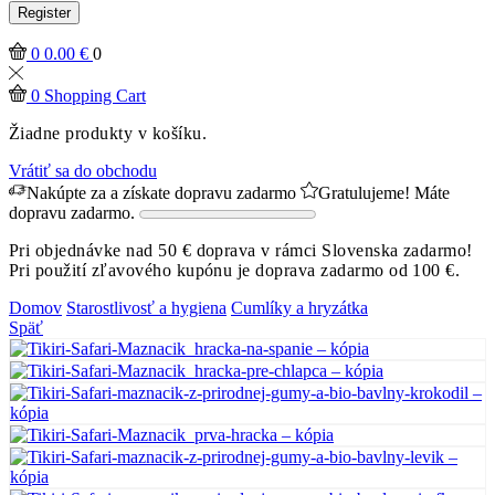
Register
0
0.00
€
0
0
Shopping Cart
Žiadne produkty v košíku.
Vrátiť sa do obchodu
Nakúpte za
a získate dopravu zadarmo
Gratulujeme! Máte
dopravu zadarmo.
Pri objednávke nad 50 € doprava v rámci Slovenska zadarmo!
Pri použití zľavového kupónu je doprava zadarmo od 100 €.
Domov
Starostlivosť a hygiena
Cumlíky a hryzátka
Späť