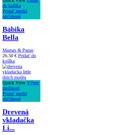
Quick View
Pridať
do košíka
Pridať medzi
obľúbené
Bábika
Bella
Mamas & Papas
26.50
€
Pridať do
košíka
Quick View
Výber
možností
Pridať medzi
obľúbené
Drevená
vkladačka
Li...