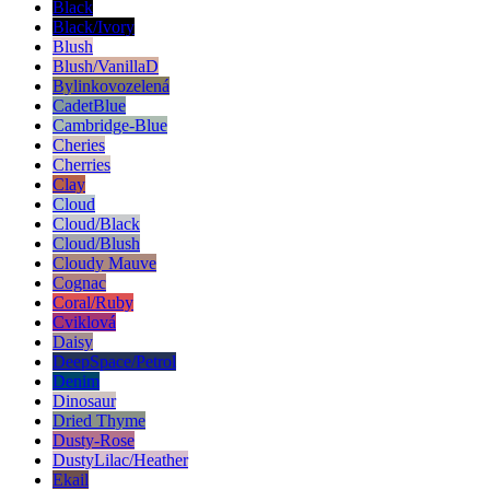
Black
Black/Ivory
Blush
Blush/VanillaD
Bylinkovozelená
CadetBlue
Cambridge-Blue
Cheries
Cherries
Clay
Cloud
Cloud/Black
Cloud/Blush
Cloudy Mauve
Cognac
Coral/Ruby
Cviklová
Daisy
DeepSpace/Petrol
Denim
Dinosaur
Dried Thyme
Dusty-Rose
DustyLilac/Heather
Ekail