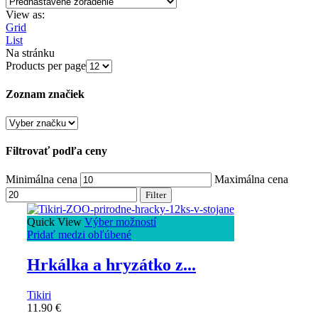
View as:
Grid
List
Na stránku
Products per page
Zoznam značiek
Filtrovať podľa ceny
Minimálna cena
Maximálna cena
Filter
Quick View
Výber možností
Pridať medzi obľúbené
Hrkálka a hryzátko z...
Tikiri
11.90
€