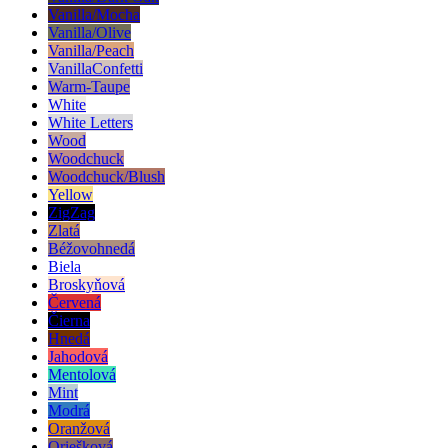
Vanilla/Mocha
Vanilla/Olive
Vanilla/Peach
VanillaConfetti
Warm-Taupe
White
White Letters
Wood
Woodchuck
Woodchuck/Blush
Yellow
ZigZag
Zlatá
Béžovohnedá
Biela
Broskyňová
Červená
Čierna
Hnedá
Jahodová
Mentolová
Mint
Modrá
Oranžová
Oriešková