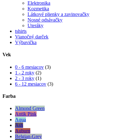
Elektronika
Kozmetika
Látkové plienky a zavinovačky
Nosné odsávačky
Uteráky
tshirts
Vianočný darček
Výbavička
Vek
0 - 6 mesiacov
(3)
1 - 2 roky
(2)
2 - 3 roky
(1)
6 - 12 mesiacov
(3)
Farba
Almond Green
Antik Pink
Aqua
Ash
Auburn
Belgian-Grey