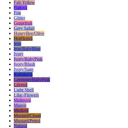
Fall-Yellow
Fialová
Fog
Glitter
Grapefruit
Grey Safari
HoneyBee/Olive
Horčicová
Iron
Iron/BabyBlue
Ivory
Ivory/BabyPink
Ivory/Blush
Ivory/Sage
Kobaltová
Lavender/BabyPink
Lávová
Light Shell
Lilac-Flowers
Malinová
Mauve
Medová
Mustard/Cloud
Mustard/Petrol
Natural