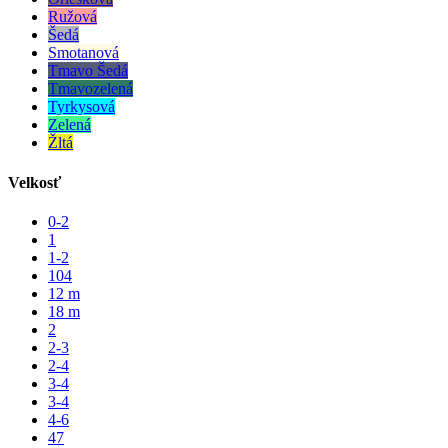
Ružová
Šedá
Smotanová
Tmavo Šedá
Tmavozelená
Tyrkysová
Zelená
Žltá
Velkosť
0-2
1
1-2
104
12 m
18 m
2
2-3
2-4
3-4
3-4
4-6
47