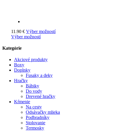
11.90
€
Výber možností
Výber možností
Kategórie
Akciové produkty
Boxy
Doplnky
Fusaky a deky
Hračky
Bábiky
Do vody
Drevené hračky
Kŕmenie
Na cesty
Odsávačky mlieka
Podbradníky
Stolovanie
Termosky