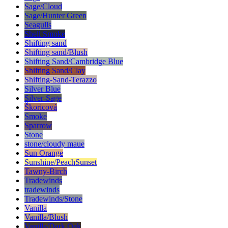
Sage/Cloud
Sage/Hunter Green
Seagulls
Shell Smoke
Shifting sand
Shifting sand/Blush
Shifting Sand/Cambridge Blue
Shifting Sand/Clay
Shifting-Sand-Terazzo
Silver Blue
Silver-Sage
Škoricová
Smoke
Sparrow
Stone
stone/cloudy maue
Sun Orange
Sunshine/PeachSunset
Tawny-Birch
Tradewinds
tradewinds
Tradewinds/Stone
Vanilla
Vanilla/Blush
Vanilla/Dark Oak