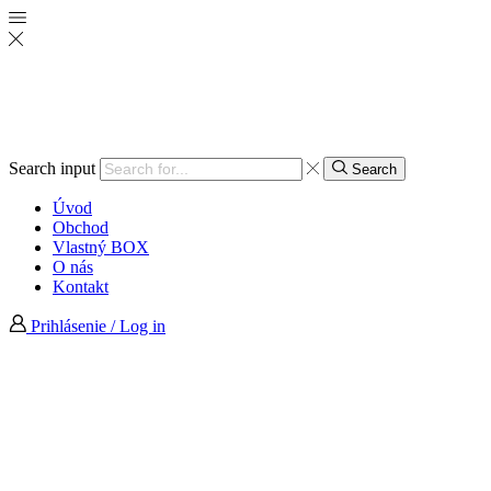
Search input
Search
Úvod
Obchod
Vlastný BOX
O nás
Kontakt
Prihlásenie / Log in