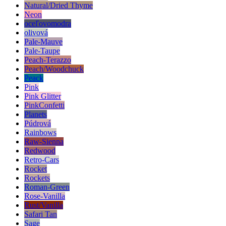
Natural/Dried Thyme
Neon
oceľovomodra
olivová
Pale-Mauve
Pale-Taupe
Peach-Terazzo
Peach/Woodchuck
Peack
Pink
Pink Glitter
PinkConfetti
Planets
Púdrová
Rainbows
Raw-Sienna
Redwood
Retro-Cars
Rocket
Rockets
Roman-Green
Rose-Vanilla
Rust/Vanilla
Safari Tan
Sage