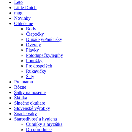
Leto
Little Dutch
mug
Novinky
Oblečenie
Body
Čiapočky
Dupačky/Pančušky
Overaly
Plavky
Polodupačky/legíny
Ponožky
Pre dospelých
Rukavičky
Šaty
Pre mamu
Rôzne
Šatky na nosenie
Škôlka
Slnečné okuliare
Slovenské výrobky
Spacie vaky
Starostlivosť a hygiena
Cumlíky a hryzátka
Do pôrodnice