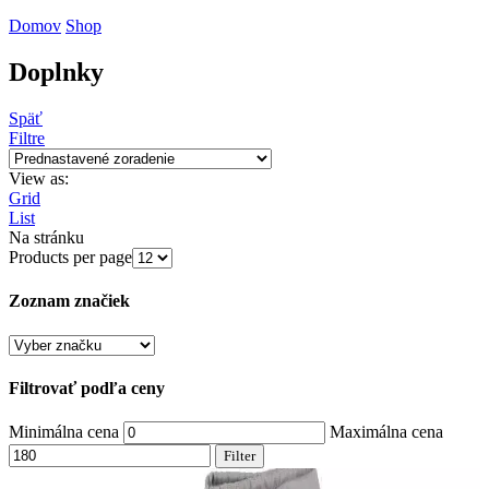
Domov
Shop
Doplnky
Späť
Filtre
View as:
Grid
List
Na stránku
Products per page
Zoznam značiek
Filtrovať podľa ceny
Minimálna cena
Maximálna cena
Filter