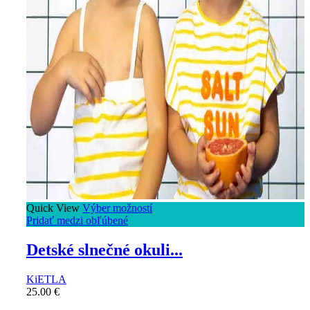
Quick View
Výber možností
Pridať medzi obľúbené
Detské slnečné okuli...
KiETLA
25.00
€