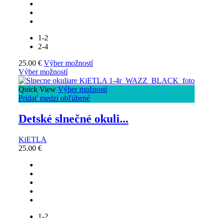
1-2
2-4
25.00
€
Výber možností
Výber možností
Quick View
Výber možností
Pridať medzi obľúbené
Detské slnečné okuli...
KiETLA
25.00
€
1-2