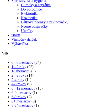
Starostlivosť a hygiena
Cumlíky a hryzátka
Do pôrodnice
Elektronika
Kozmetika
Látkové plienky a zavinovačky
Nosné odsávačky
Uteráky
tshirts
Vianočný darček
Výbavička
Vek
0 - 6 mesiacov
(24)
1 - 2 roky
(22)
18 mesiacov
(3)
2 - 3 roky
(14)
2-4 roky
(11)
4-6 rokov
(9)
6 - 12 mesiacov
(15)
6-9 mesiacov
(1)
6-9 rokov
(2)
6+ mesiacov
(3)
9-24 mesiacov
(1)