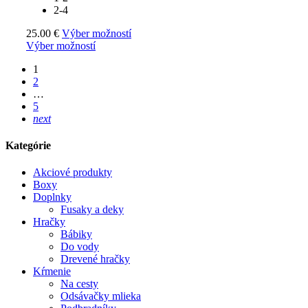
2-4
25.00
€
Výber možností
Výber možností
1
2
…
5
next
Kategórie
Akciové produkty
Boxy
Doplnky
Fusaky a deky
Hračky
Bábiky
Do vody
Drevené hračky
Kŕmenie
Na cesty
Odsávačky mlieka