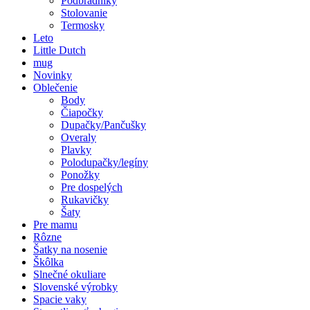
Podbradníky
Stolovanie
Termosky
Leto
Little Dutch
mug
Novinky
Oblečenie
Body
Čiapočky
Dupačky/Pančušky
Overaly
Plavky
Polodupačky/legíny
Ponožky
Pre dospelých
Rukavičky
Šaty
Pre mamu
Rôzne
Šatky na nosenie
Škôlka
Slnečné okuliare
Slovenské výrobky
Spacie vaky