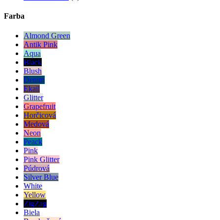
Farba
Almond Green
Antik Pink
Aqua
Black
Blush
Denim
Ekail
Glitter
Grapefruit
Horčicová
Medová
Neon
Peack
Pink
Pink Glitter
Púdrová
Silver Blue
White
Yellow
ZigZag
Biela