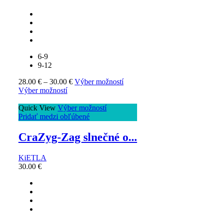
6-9
9-12
28.00
€
–
30.00
€
Výber možností
Výber možností
Quick View
Výber možností
Pridať medzi obľúbené
CraZyg-Zag slnečné o...
KiETLA
30.00
€