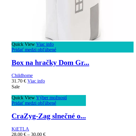
Quick View
Viac info
Pridať medzi obľúbené
Box na hračky Dom Gr...
Childhome
31.70
€
Viac info
Sale
Quick View
Výber možností
Pridať medzi obľúbené
CraZyg-Zag slnečné o...
KiETLA
28.00
€
–
30.00
€