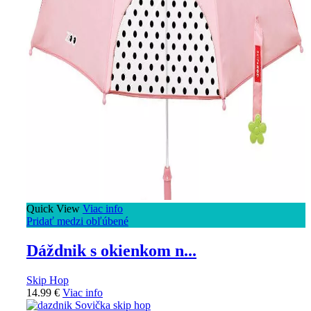
Quick View
Viac info
Pridať medzi obľúbené
Dáždnik s okienkom n...
Skip Hop
14.99
€
Viac info