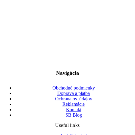
to najlepšie pre našich najmenších...
+421 915 996 114
info@slovakbabyshop.sk
Pražská 11, Bratislava 811 04, Slovensko
Navigácia
Obchodné podmienky
Doprava a platba
Ochrana os. údajov
Reklamácie
Kontakt
SB Blog
Useful links