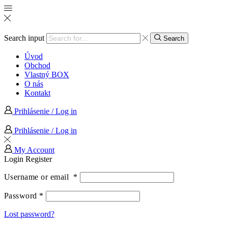
Search input
Search
Úvod
Obchod
Vlastný BOX
O nás
Kontakt
Prihlásenie / Log in
Prihlásenie / Log in
My Account
Login
Register
Username or email
*
Password
*
Lost password?