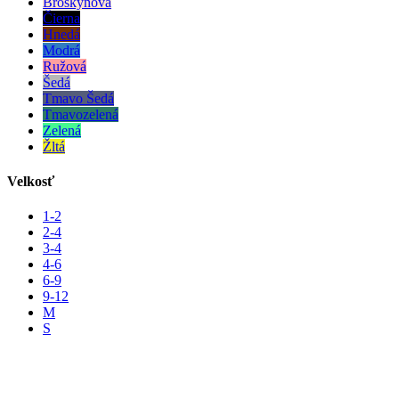
Broskyňová
Čierna
Hnedá
Modrá
Ružová
Šedá
Tmavo Šedá
Tmavozelená
Zelená
Žltá
Velkosť
1-2
2-4
3-4
4-6
6-9
9-12
M
S