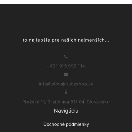
to najlepšie pre našich najmenších...
+421 915 996 114
info@slovakbabyshop.sk
Pražská 11, Bratislava 811 04, Slovensko
Navigácia
Obchodné podmienky