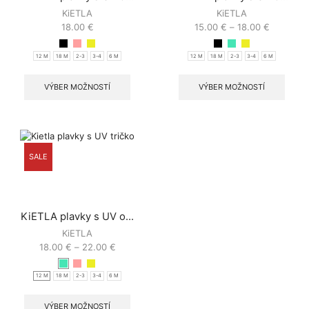
KiETLA
KiETLA
18.00
€
15.00
€
–
18.00
€
12 M
18 M
2-3
3-4
6 M
12 M
18 M
2-3
3-4
6 M
VÝBER MOŽNOSTÍ
VÝBER MOŽNOSTÍ
SALE
KiETLA plavky s UV o...
KiETLA
18.00
€
–
22.00
€
12 M
18 M
2-3
3-4
6 M
VÝBER MOŽNOSTÍ