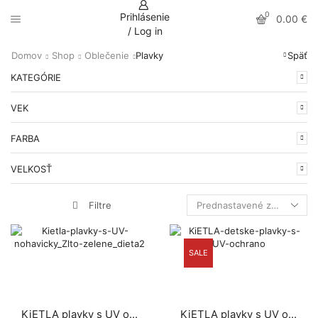
0
Prihlásenie
0.00
€
/ Log in
Domov
Shop
Oblečenie
Plavky
Späť
KATEGÓRIE
VEK
FARBA
VELKOSŤ
Filtre
SALE
KiETLA plavky s UV o...
KiETLA plavky s UV o...