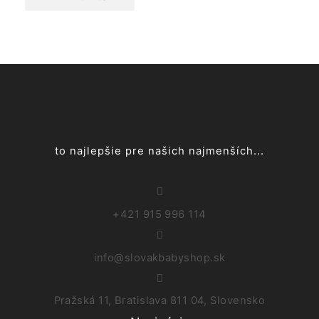
to najlepšie pre našich najmenších...
+421 915 996 114
info@slovakbabyshop.sk
Pražská 11, Bratislava 811 04, Slovensko