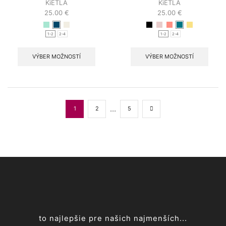
KiETLA
KiETLA
25.00
€
25.00
€
1-2
2-4
1-2
2-4
VÝBER MOŽNOSTÍ
VÝBER MOŽNOSTÍ
…
1
2
5
to najlepšie pre našich najmenších...