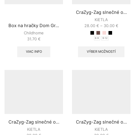
CraZyg-Zag slnečné o...
KiETLA
Box na hračky Dom Gr...
28.00
€
–
30.00
€
Childhome
31.70
€
6-9
9-12
VIAC INFO
VÝBER MOŽNOSTÍ
CraZyg-Zag slnečné o...
CraZyg-Zag slnečné o...
KiETLA
KiETLA