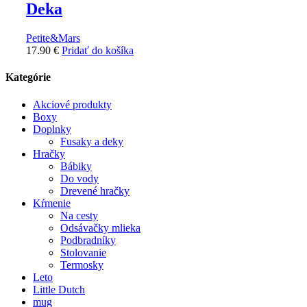
Deka
Petite&Mars
17.90
€
Pridať do košíka
Kategórie
Akciové produkty
Boxy
Doplnky
Fusaky a deky
Hračky
Bábiky
Do vody
Drevené hračky
Kŕmenie
Na cesty
Odsávačky mlieka
Podbradníky
Stolovanie
Termosky
Leto
Little Dutch
mug