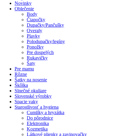
Novinky
Oblečenie
Body
Čiapočky
Dupačky/Pančušky
Overaly
Plavky
Polodupačky/legíny
Ponožky
Pre dospelých
Rukavičky
Šaty
Pre mamu
Rôzne
Šatky na nosenie
Škôlka
Slnečné okuliare
Slovenské výrobky
Spacie vaky
Starostlivosť a hygiena
Cumlíky a hryzátka
Do pôrodnice
Elektronika
Kozmetika
Látkové plienky a zavinovačky