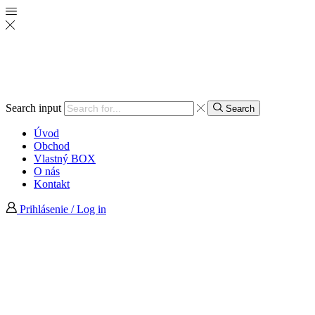
Search input
Search
Úvod
Obchod
Vlastný BOX
O nás
Kontakt
Prihlásenie / Log in