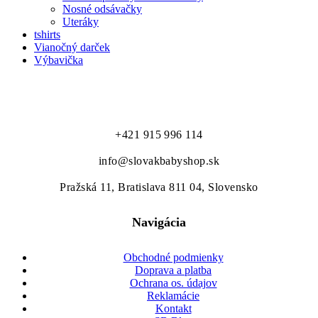
Nosné odsávačky
Uteráky
tshirts
Vianočný darček
Výbavička
to najlepšie pre našich najmenších...
+421 915 996 114
info@slovakbabyshop.sk
Pražská 11, Bratislava 811 04, Slovensko
Navigácia
Obchodné podmienky
Doprava a platba
Ochrana os. údajov
Reklamácie
Kontakt