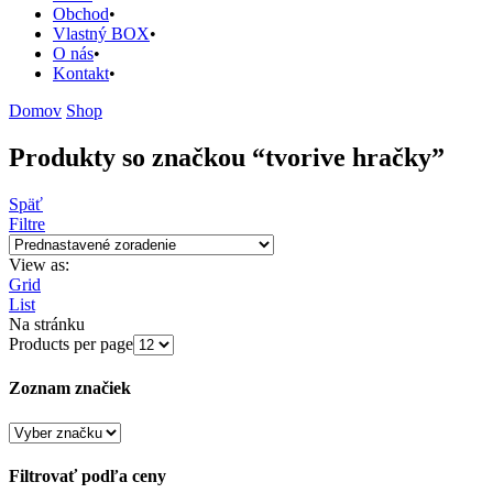
Obchod
Vlastný BOX
O nás
Kontakt
Domov
Shop
Produkty so značkou “tvorive hračky”
Späť
Filtre
View as:
Grid
List
Na stránku
Products per page
Zoznam značiek
Filtrovať podľa ceny