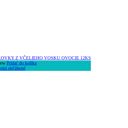
iew
Pridať do košíka
edzi obľúbené