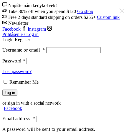
Napíšte nám kedykoľvek!
Take 30% off when you spend $120
Go shop
Free 2-days standard shipping on orders $255+
Custom link
Newsletter
Facebook
Instagram
Prihlásenie / Log in
Login
Register
Username or email
*
Password
*
Lost password?
Remember Me
Log in
or sign in with a social network
Facebook
Email address
*
A password will be sent to your email address.