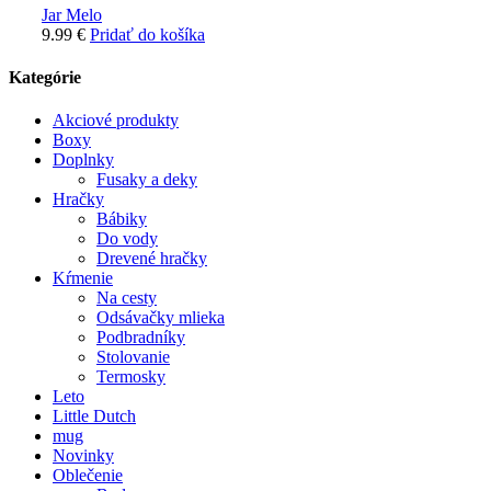
Jar Melo
9.99
€
Pridať do košíka
Kategórie
Akciové produkty
Boxy
Doplnky
Fusaky a deky
Hračky
Bábiky
Do vody
Drevené hračky
Kŕmenie
Na cesty
Odsávačky mlieka
Podbradníky
Stolovanie
Termosky
Leto
Little Dutch
mug
Novinky
Oblečenie