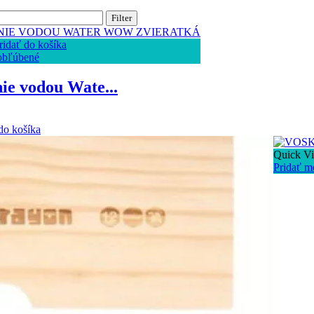
Filter
ridať do košíka
obľúbené
e vodou Wate...
do košíka
Quick V
Pridať m