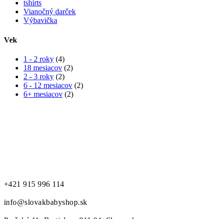
tshirts
Vianočný darček
Výbavička
Vek
1 - 2 roky
(4)
18 mesiacov
(2)
2 - 3 roky
(2)
6 - 12 mesiacov
(2)
6+ mesiacov
(2)
to najlepšie pre našich najmenších...
+421 915 996 114
info@slovakbabyshop.sk