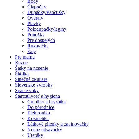
Body
Čiapočky
Dupačky/Pančušky
Overaly
Plavky
Polodupačky/legíny
Ponožky
Pre dospelých
Rukavičky
Šaty
Pre mamu
Rôzne
Šatky na nosenie
Škôlka
Slnečné okuliare
Slovenské výrobky
Spacie vaky
Starostlivosť a hygiena
Cumlíky a hryzátka
Do pôrodnice
Elektronika
Kozmetika
Látkové plienky a zavinovačky
Nosné odsávačky
Uteráky