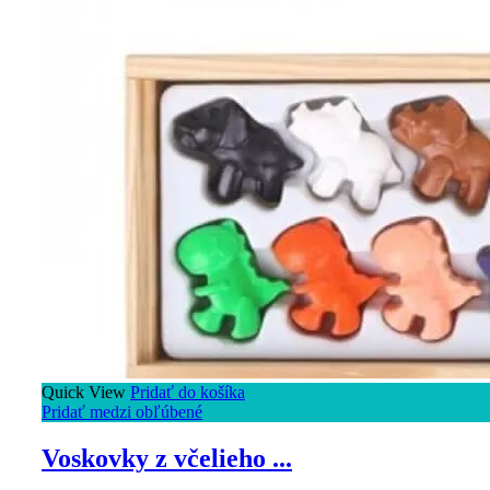
Quick View
Pridať do košíka
Pridať medzi obľúbené
Voskovky z včelieho ...