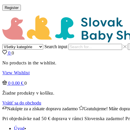
Register
Search input
0
0
No products in the wishlist.
View Wishlist
0
0.00
€
0
Žiadne produkty v košíku.
Vrátiť sa do obchodu
Nakúpte za
a získate dopravu zadarmo
Gratulujeme! Máte dopr
Pri objednávke nad 50 € doprava v rámci Slovenska zadarmo! Pr
Úvod