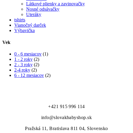
Látkové plienky a zavinovačky
Nosné odsávačky
Uteráky
tshirts
Vianočný darček
Výbavička
Vek
0 - 6 mesiacov
(1)
1 - 2 roky
(2)
2 - 3 roky
(2)
2-4 roky
(2)
6 - 12 mesiacov
(2)
to najlepšie pre našich najmenších...
+421 915 996 114
info@slovakbabyshop.sk
Pražská 11, Bratislava 811 04, Slovensko