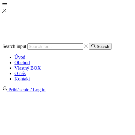
Search input
Search
Úvod
Obchod
Vlastný BOX
O nás
Kontakt
Prihlásenie / Log in