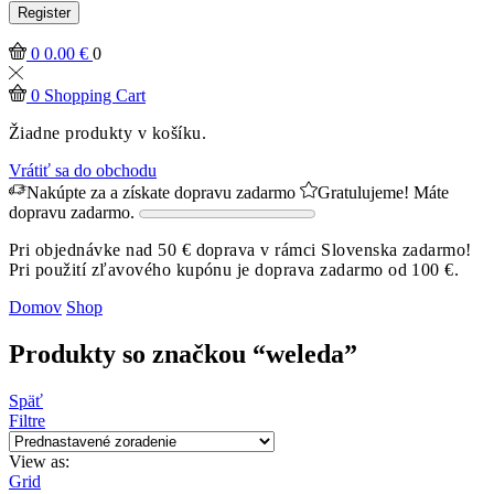
Register
0
0.00
€
0
0
Shopping Cart
Žiadne produkty v košíku.
Vrátiť sa do obchodu
Nakúpte za
a získate dopravu zadarmo
Gratulujeme! Máte
dopravu zadarmo.
Pri objednávke nad 50 € doprava v rámci Slovenska zadarmo!
Pri použití zľavového kupónu je doprava zadarmo od 100 €.
Domov
Shop
Produkty so značkou “weleda”
Späť
Filtre
View as:
Grid