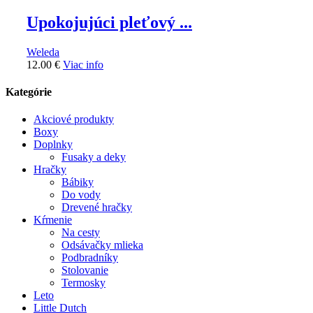
Upokojujúci pleťový ...
Weleda
12.00
€
Viac info
Kategórie
Akciové produkty
Boxy
Doplnky
Fusaky a deky
Hračky
Bábiky
Do vody
Drevené hračky
Kŕmenie
Na cesty
Odsávačky mlieka
Podbradníky
Stolovanie
Termosky
Leto
Little Dutch