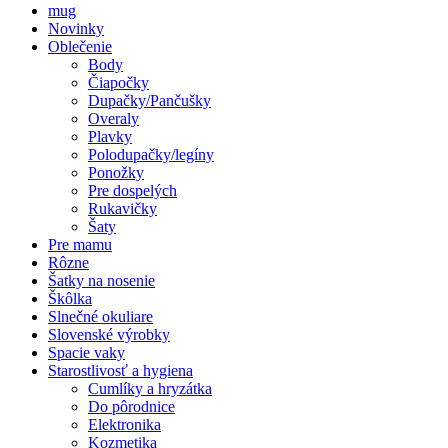
mug
Novinky
Oblečenie
Body
Čiapočky
Dupačky/Pančušky
Overaly
Plavky
Polodupačky/legíny
Ponožky
Pre dospelých
Rukavičky
Šaty
Pre mamu
Rôzne
Šatky na nosenie
Škôlka
Slnečné okuliare
Slovenské výrobky
Spacie vaky
Starostlivosť a hygiena
Cumlíky a hryzátka
Do pôrodnice
Elektronika
Kozmetika