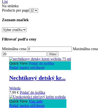
List
Na stránku
Products per page
Zoznam značiek
Filtrovať podľa ceny
Minimálna cena
Maximálna cena
Filter
Quick View
Pridať do košíka
Pridať medzi obľúbené
Nechtíkový detský kr...
Weleda
7.99
€
Pridať do košíka
Quick View
Viac info
Pridať medzi obľúbené